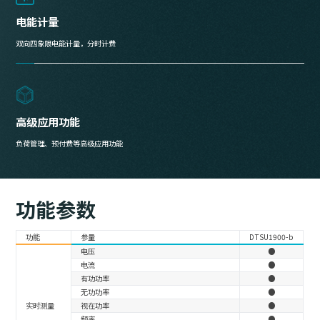
电能计量
双向四象限电能计量，分时计费
高级应用功能
负荷管理、预付费等高级应用功能
功能参数
功能
参量
DTSU1900-b
电压
●
电流
●
有功功率
●
无功功率
●
实时测量
视在功率
●
频率
●