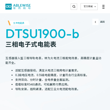
官方商城
解决方案
典型案例
服务支持
关于爱博精电
加入我们
产品中心
系统软
搜索
国际领先的智能配电与能源管理解决方案供应商
二十多年行业经验, 遍布全球
为客户提供及时的专业化服务
成为新一代电气引领者
爱为舟楫，博揽贤才，精进不辍，电亮未来。
返回
交流电能表
件产品
DTSU1900-b
的应用案例
电力监
控仪表
三相电子式电能表
新能源制
医药制造
半导体、
市政水处
智慧园区
公共建筑
新能源制
医药制造
半导体、
市政水处
交流电
AcuECS
AcuEMS
AcuBill
造
微电子
理
造
微电子
理
能表
能源综合管控云平台
能源管理系统
网络预付费系统
客户服务
新闻资讯
加入我们
资料下载
公司简介
校园招聘
联系我们
社会招聘
智慧园区
公共建筑
电能质量
更多应用
治理
案例
直流电
互感器接入型三相导轨电表，转为大电流三相配电场景，高精度计量且功
能表
能齐全。
电气安
适配互感器接线，满足大电流三相用电计量需求。
全监测
0.2级电压电流、0.5S级电能精度，计量符合行业高标准。
AcuSys
AcuHMI 580
支持双向、分时计量，全电参量全面监测。
电力监控系统
智能监控设备
微机保
搭载标准RS485通讯，可拓展预付费应用。
护与控
导轨安装，结构紧凑，适配工业大电流配电场景。
制
电能质
量治理