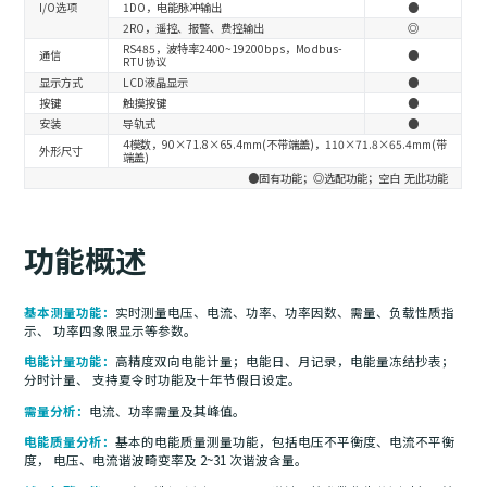
I/O选项
1DO，电能脉冲输出
●
2RO，遥控、报警、费控输出
◎
RS485，波特率2400~19200bps，Modbus-
通信
●
RTU协议
显示方式
LCD液晶显示
●
按键
触摸按键
●
安装
导轨式
●
4模数，90×71.8×65.4mm(不带端盖)，110×71.8×65.4mm(带
外形尺寸
端盖)
●固有功能；◎选配功能；空白 无此功能
功能概述
基本测量功能：
实时测量电压、电流、功率、功率因数、需量、负载性质指
示、 功率四象限显示等参数。
电能计量功能：
高精度双向电能计量；电能日、月记录，电能量冻结抄表；
分时计量、 支持夏令时功能及十年节假日设定。
需量分析：
电流、功率需量及其峰值。
电能质量分析：
基本的电能质量测量功能，包括电压不平衡度、电流不平衡
度， 电压、电流谐波畸变率及 2~31 次谐波含量。