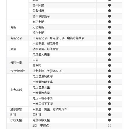
功率因数
●
负载性质
●
功率象限指示
●
有功电能
●
电能
无功电能
●
视在电能
●
电能记录
日电能记录、月电能记录、电能冻结抄表
●
电流需量、峰值需量
●
需量
功率需量、峰值需量
●
月度最大需量
●
电能
●
分时计量
夏令时
●
预付费费控
控制电操开关(选配2RO)
●
电压谐波畸变率
●
电流谐波畸变率
●
电压谐波含量
●
电力品质
电流谐波含量
●
电压三相不平衡
●
电流三相不平衡
●
越限报警
实测量、需量、谐波畸变率
●
时钟
实时钟
●
接线调整
电流相序调整
●
2DI，干接点
◎